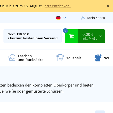
lt nur bis zum 16. August.
Jetzt entdecken.
Mein Konto
0
0,00 €
Noch
119,00 €
a
bis zum kostenlosen Versand
inkl. MwSt.
Taschen
Haushalt
Neu
und Rucksäcke
ürzen bedecken den kompletten Oberkörper und bieten
aue, weiße oder gemusterte Schürzen.