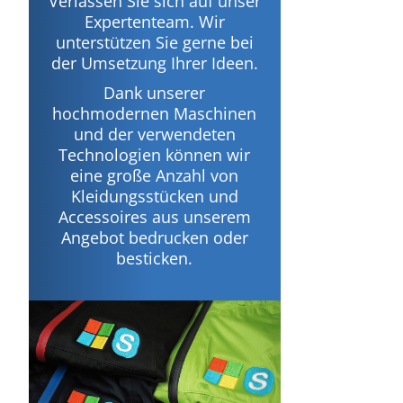
Verlassen Sie sich auf unser
Expertenteam. Wir
unterstützen Sie gerne bei
der Umsetzung Ihrer Ideen.
Dank unserer
hochmodernen Maschinen
und der verwendeten
Technologien können wir
eine große Anzahl von
Kleidungsstücken und
Accessoires aus unserem
Angebot bedrucken oder
besticken.