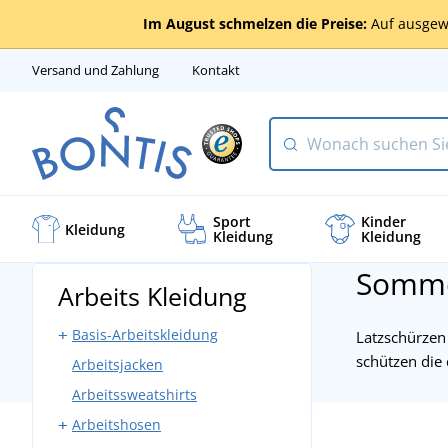
Im August schmelzen die Preise:
Auf ausgew
Versand und Zahlung
Kontakt
Sport
Kinder
Kleidung
Kleidung
Kleidung
Somme
Arbeits Kleidung
Basis-Arbeitskleidung
Latzschürzen
schützen die 
Arbeitsjacken
Arbeitshosen mit Latz
Arbeitssweatshirts
Arbeitshosen ohne Latz
Arbeitshosen
Bundjacken