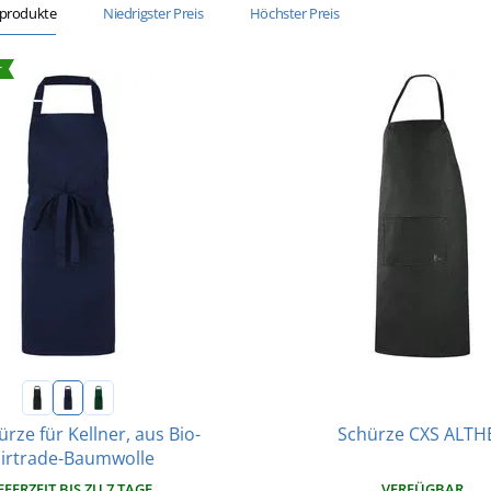
sprodukte
Niedrigster Preis
Höchster Preis
r
rze für Kellner, aus Bio-
Schürze CXS ALTH
airtrade-Baumwolle
EFERZEIT BIS ZU 7 TAGE
VERFÜGBAR