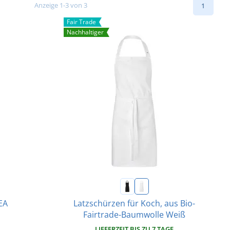
Anzeige 1-3 von 3
1
Fair Trade
Nachhaltiger
Latzschürzen für Koch, aus Bio-
EA
Fairtrade-Baumwolle Weiß
LIEFERZEIT BIS ZU 7 TAGE