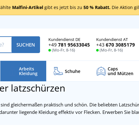
ählte
Malfini-Artikel
gibt es jetzt bis zu
50 % Rabatt.
Die Aktion gi
Kundendienst DE
Kundendienst AT
+49
781 95633045
+43
670 3085179
SUCHEN
(Mo-Fr, 8-16)
(Mo-Fr, 8-16)
Arbeits
Caps
Schuhe
Kleidung
und Mützen
r latzschürzen
 sind gleichermaßen praktisch und schön. Die beliebten Latzsch
darunter liegende Kleidung effektiv vor Flecken. Erwerben Sie bl