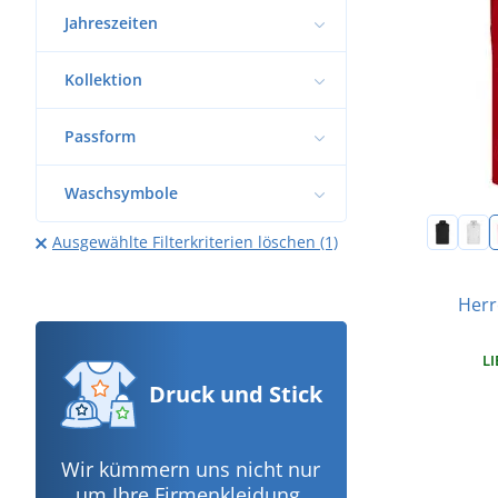
Jahreszeiten
Kollektion
Passform
Waschsymbole
Ausgewählte Filterkriterien löschen (1)
Herr
LI
Druck
und Stick
Wir kümmern uns nicht nur
um Ihre Firmenkleidung,