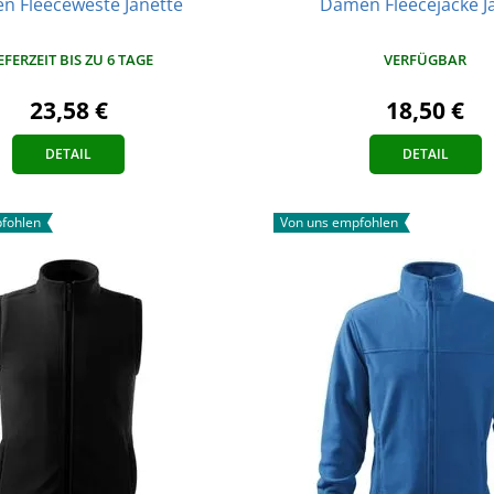
 Fleeceweste Janette
Damen Fleecejacke J
EFERZEIT BIS ZU 6 TAGE
VERFÜGBAR
23,58 €
18,50 €
DETAIL
DETAIL
fohlen
Von uns empfohlen