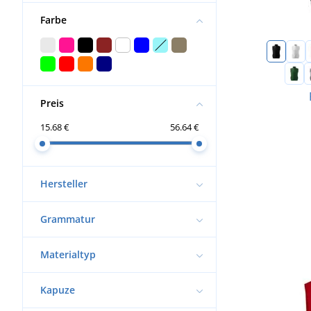
Farbe
Preis
15.68 €
56.64 €
Hersteller
Grammatur
Materialtyp
Kapuze