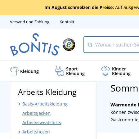
Im August schmelzen die Preise:
Auf ausgew
Versand und Zahlung
Kontakt
Sport
Kinder
Kleidung
Kleidung
Kleidung
Somme
Arbeits Kleidung
Basis-Arbeitskleidung
Wärmende F
können zwis
Arbeitsjacken
Arbeitshosen mit Latz
Gastronomie,
Arbeitssweatshirts
Arbeitshosen ohne Latz
Arbeitshosen
Bundjacken