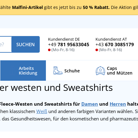
ählte
Malfini-Artikel
gibt es jetzt bis zu
50 % Rabatt.
Die Aktion gi
Kundendienst DE
Kundendienst AT
+49
781 95633045
+43
670 3085179
SUCHEN
(Mo-Fr, 8-16)
(Mo-Fr, 8-16)
Arbeits
Caps
Schuhe
Kleidung
und Mützen
r westen und Sweatshirts
leece-Westen und Sweatshirts für
Damen
und
Herren
halt
chen klassischem
Weiß
und anderen farbigen Varianten wählen. Sie
 das Gesundheitswesen, für den kosmetischen und pharmazeutis