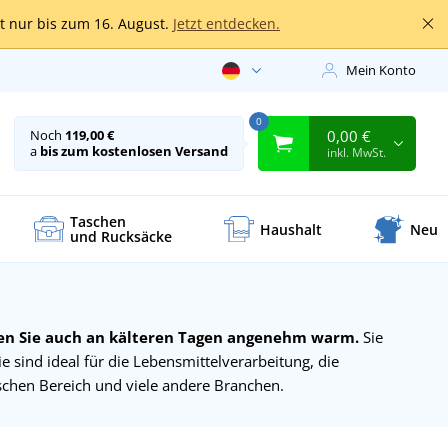
lt nur bis zum 16. August.
Jetzt entdecken.
Mein Konto
0
0,00 €
Noch
119,00 €
a
bis zum kostenlosen Versand
inkl. MwSt.
Taschen
Haushalt
Neu
und Rucksäcke
en Sie auch an kälteren Tagen angenehm warm.
Sie
 sind ideal für die Lebensmittelverarbeitung, die
chen Bereich und viele andere Branchen.