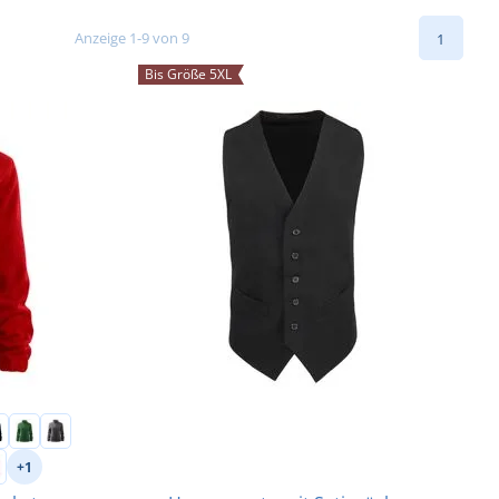
Anzeige 1-9 von 9
1
Bis Größe 5XL
+1