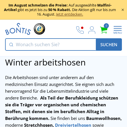
Im August schmelzen die Preise:
Auf ausgewählte
Malfini-
Artikel
gibt es jetzt bis zu
50 % Rabatt.
Die Aktion gilt nur bis zum
16. August.
Jetzt entdecken.
0
MENU
SUCHEN
Winter arbeitshosen
Die Arbeitshosen sind unter anderem auf den
medizinischen Einsatz ausgerichtet. Sie eignen sich auch
hervorragend für die Lebensmittelindustrie und viele
andere Bereiche.
Als Teil der Berufskleidung schützen
sie die Träger vor organischen und chemischen
Stoffen, mit denen sie im beruflichen Alltag in
Berührung kommen.
Sie finden bei uns
Baumwollhosen
,
moderne
Stretchhosen
,
Dreiviertelhosen
sowie