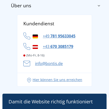
Über uns
Impressum
AGB
Über uns
Versand und Zahlung
Kundendienst
Für Unternehmen und Organisationen
Widerrufsbelehrung und Reklamationen
Datenschutz
+49
781 95633045
Cookie-Richtlinie
+43
670 3085179
(Mo-Fr, 8-16)
info@bontis.de
Hier können Sie uns erreichen
Damit die Website richtig funktioniert