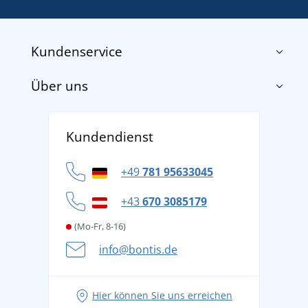
Kundenservice
Über uns
Impressum
AGB
Über uns
Versand und Zahlung
Kundendienst
Für Unternehmen und Organisationen
Widerrufsbelehrung und Reklamationen
Datenschutz
+49
781 95633045
Cookie-Richtlinie
+43
670 3085179
(Mo-Fr, 8-16)
info@bontis.de
Hier können Sie uns erreichen