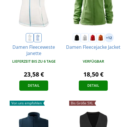
+12
Damen Fleeceweste
Damen Fleecejacke Jacket
Janette
VERFÜGBAR
LIEFERZEIT BIS ZU 6 TAGE
18,50 €
23,58 €
DETAIL
DETAIL
Von uns empfohlen
Bis Größe 5XL