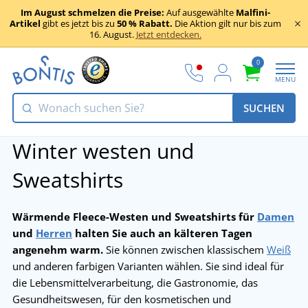
Im August schmelzen die Preise:
Auf ausgewählte
Malfini-
Artikel
gibt es jetzt bis zu
50 % Rabatt.
Die Aktion gilt nur bis zum
16. August.
Jetzt entdecken.
0
MENU
SUCHEN
Winter westen und
Sweatshirts
Wärmende Fleece-Westen und Sweatshirts für
Damen
und
Herren
halten Sie auch an kälteren Tagen
angenehm warm.
Sie können zwischen klassischem
Weiß
und anderen farbigen Varianten wählen. Sie sind ideal für
die Lebensmittelverarbeitung, die Gastronomie, das
Gesundheitswesen, für den kosmetischen und