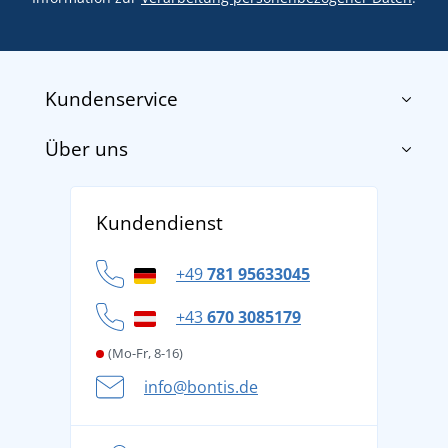
Kundenservice
Über uns
Impressum
AGB
Über uns
Versand und Zahlung
Kundendienst
Für Unternehmen und Organisationen
Widerrufsbelehrung und Reklamationen
Datenschutz
+49
781 95633045
Cookie-Richtlinie
+43
670 3085179
(Mo-Fr, 8-16)
info@bontis.de