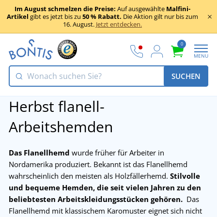
Im August schmelzen die Preise:
Auf ausgewählte
Malfini-
Artikel
gibt es jetzt bis zu
50 % Rabatt.
Die Aktion gilt nur bis zum
16. August.
Jetzt entdecken.
0
MENU
SUCHEN
Herbst flanell-
Arbeitshemden
Das Flanellhemd
wurde früher für Arbeiter in
Nordamerika produziert. Bekannt ist das Flanellhemd
wahrscheinlich den meisten als Holzfällerhemd.
Stilvolle
und bequeme Hemden, die seit vielen Jahren zu den
beliebtesten Arbeitskleidungsstücken gehören.
Das
Flanellhemd mit klassischem Karomuster eignet sich nicht