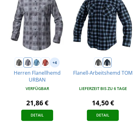
+4
Herren Flanellhemd
Flanell-Arbeitshemd TOM
URBAN
LIEFERZEIT BIS ZU 6 TAGE
VERFÜGBAR
14,50 €
21,86 €
DETAIL
DETAIL