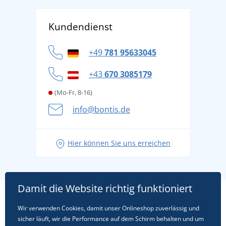
AGB
Über uns
Versand und Zahlung
Kundendienst
Für Unternehmen und Organisationen
Widerrufsbelehrung und Reklamationen
Datenschutz
+49
781 95633045
Cookie-Richtlinie
+43
670 3085179
(Mo-Fr, 8-16)
info@bontis.de
Hier können Sie uns erreichen
Damit die Website richtig funktioniert
Wir verwenden Cookies, damit unser Onlineshop zuverlässig und
sicher läuft, wir die Performance auf dem Schirm behalten und um