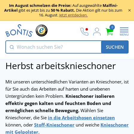
Im August schmelzen die Preise:
Auf ausgewählte
Malfini-
Artikel
gibt es jetzt bis zu
50 % Rabatt.
Die Aktion gilt nur bis zum
16. August.
Jetzt entdecken.
0
MENU
SUCHEN
Herbst arbeitsknieschoner
Mit unseren unterschiedlichen Varianten an Knieschoner, ist
für Sie auch das Arbeiten auf harten und unebenen
Untergründen kein Problem.
Knieschoner isolieren
effektiv gegen kalten und feuchten Boden und
ermöglichen schnelle Bewegung.
Wählen Sie
Knieschoner, die Sie
in die Arbeitshosen einsetzen
können, oder
Stoff-Knieschoner
und weiche
Knieschoner
mit Gelpolster.