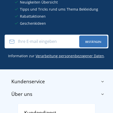
Neuigkeiten Übersicht
Tipps und Tricks rund ums Thema Bekleidung
Rabattaktionen
Geschenkideen
BESTÄTIGEN
Information zur
Verarbeitung personenbezogener Daten
.
Kundenservice
Über uns
Impressum
AGB
Über uns
Versand und Zahlung
Kundendienst