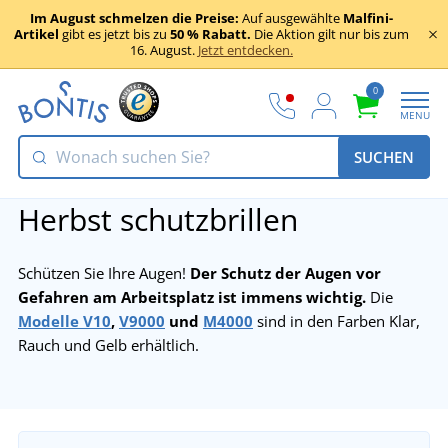
Im August schmelzen die Preise:
Auf ausgewählte
Malfini-
Artikel
gibt es jetzt bis zu
50 % Rabatt.
Die Aktion gilt nur bis zum
16. August.
Jetzt entdecken.
0
MENU
SUCHEN
Herbst schutzbrillen
Schützen Sie Ihre Augen!
Der Schutz der Augen vor
Gefahren am Arbeitsplatz ist immens wichtig.
Die
Modelle V10
,
V9000
und
M4000
sind in den Farben Klar,
Rauch und Gelb erhältlich.