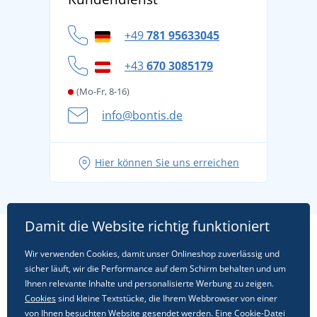
Für Unternehmen und Organisationen
Widerrufsbelehrung und Reklamationen
Datenschutz
+49
781 95633045
Cookie-Richtlinie
+43
670 3085179
(Mo-Fr, 8-16)
info@bontis.de
Hier können Sie uns erreichen
Damit die Website richtig funktioniert
Wir verwenden Cookies, damit unser Onlineshop zuverlässig und
sicher läuft, wir die Performance auf dem Schirm behalten und um
Ihnen relevante Inhalte und personalisierte Werbung zu zeigen.
Cookies
sind kleine Textstücke, die Ihrem Webbrowser von einer
von Ihnen besuchten Website gesendet werden. Eine Cookie-Datei