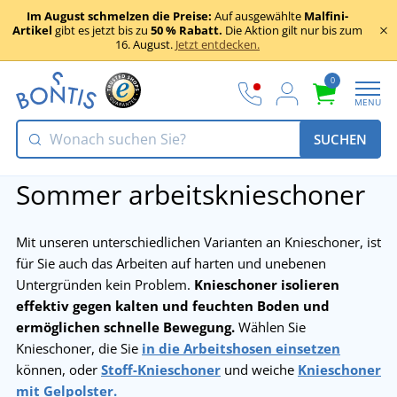
Im August schmelzen die Preise:
Auf ausgewählte
Malfini-
Artikel
gibt es jetzt bis zu
50 % Rabatt.
Die Aktion gilt nur bis zum
16. August.
Jetzt entdecken.
0
MENU
SUCHEN
Sommer arbeitsknieschoner
Mit unseren unterschiedlichen Varianten an Knieschoner, ist
für Sie auch das Arbeiten auf harten und unebenen
Untergründen kein Problem.
Knieschoner isolieren
effektiv gegen kalten und feuchten Boden und
ermöglichen schnelle Bewegung.
Wählen Sie
Knieschoner, die Sie
in die Arbeitshosen einsetzen
können, oder
Stoff-Knieschoner
und weiche
Knieschoner
mit Gelpolster.