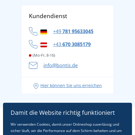
AGB
Über uns
Versand und Zahlung
Kundendienst
Für Unternehmen und Organisationen
Widerrufsbelehrung und Reklamationen
Datenschutz
+49
781 95633045
Cookie-Richtlinie
+43
670 3085179
(Mo-Fr, 8-16)
info@bontis.de
Hier können Sie uns erreichen
Damit die Website richtig funktioniert
Wir verwenden Cookies, damit unser Onlineshop zuverlässig und
sicher läuft, wir die Performance auf dem Schirm behalten und um