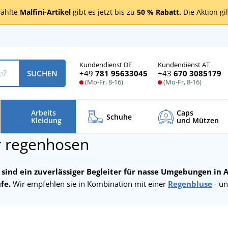
ählte
Malfini-Artikel
gibt es jetzt bis zu
50 % Rabatt.
Die Aktion gi
Kundendienst DE
Kundendienst AT
+49
781 95633045
+43
670 3085179
SUCHEN
(Mo-Fr, 8-16)
(Mo-Fr, 8-16)
Arbeits
Caps
Schuhe
Kleidung
und Mützen
r regenhosen
ind ein zuverlässiger Begleiter für nasse Umgebungen in Arb
fe.
Wir empfehlen sie in Kombination mit einer
Regenbluse
- un