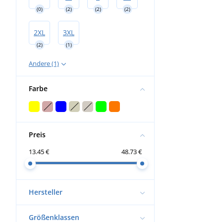
(0)
(2)
(2)
(2)
2XL
3XL
(2)
(1)
Andere (1)
Farbe
Preis
13.45 €
48.73 €
Hersteller
Größenklassen