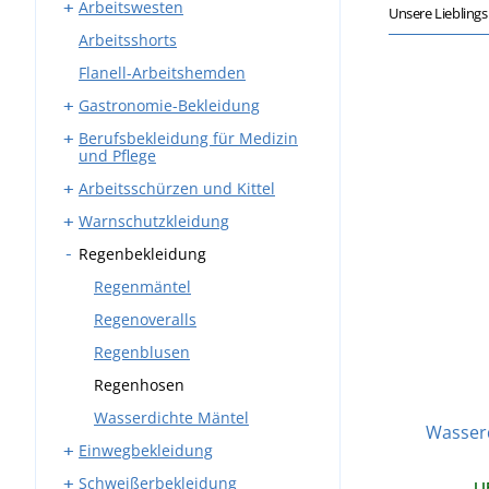
Arbeitswesten
Arbeitskleidung Sets
Bundhosen
Unsere Liebling
Arbeitsshorts
Overalls
Latzhosen
Westen mit Taschen
Flanell-Arbeitshemden
Winter-Arbeitskleidung
Winter-Arbeitswesten
Gastronomie-Bekleidung
Berufsbekleidung für Medizin
Arbeitshosen
und Pflege
Schürzen
Arbeitsschürzen und Kittel
Kasacks
Mäntel
Warnschutzkleidung
Medizinische Kittel
Schmiedeschürzen
Hemden und Blusen
Regenbekleidung
Medizinische Hosen
Schweißerschürzen
Warnwesten
Kochjacken
Westen und Sweatshirts
Warnschutzjacken
Regenmäntel
Kochmützen
Warnschutz T-Shirts
Regenoveralls
Westen und Sweatshirts
Warnschutz Sweatshirts
Regenblusen
Krawatten
Warnschutzhosen
Regenhosen
Warnschutz Rucksäcke
Wasserdichte Mäntel
Wasser
Einwegbekleidung
Warnschutz Caps und
Mützen
Schweißerbekleidung
Einweghauben
LI