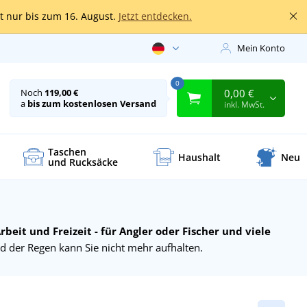
lt nur bis zum 16. August.
Jetzt entdecken.
Mein Konto
0
0,00 €
Noch
119,00 €
a
bis zum kostenlosen Versand
inkl. MwSt.
Taschen
Haushalt
Neu
und Rucksäcke
eit und Freizeit - für Angler oder Fischer und viele
d der Regen kann Sie nicht mehr aufhalten.