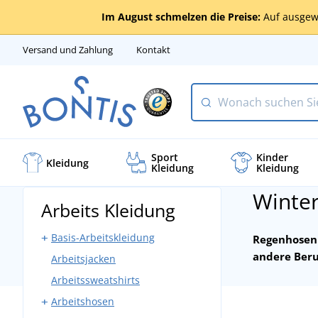
Im August schmelzen die Preise:
Auf ausgew
Versand und Zahlung
Kontakt
Sport
Kinder
Kleidung
Kleidung
Kleidung
Winte
Arbeits Kleidung
Basis-Arbeitskleidung
Regenhosen s
andere Beru
Arbeitsjacken
Arbeitshosen mit Latz
Arbeitssweatshirts
Arbeitshosen ohne Latz
Arbeitshosen
Bundjacken